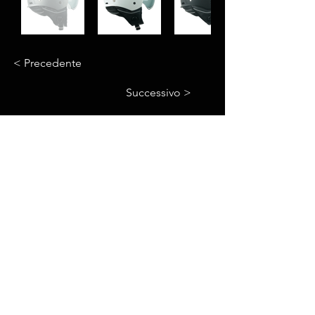
< Precedente
Successivo >
© 2023 Motorbike Vercelli di Franco Simone
P.IVA:
02496910023
Sede legale: Via Trin
o n°200 Vercelli (VC)
A
ZIENDA
CHI SIAMO
PRODOTTI
CASCHI
INTERFONI
ABBIGLIAMENTO
ACCESSORI
CROSS
ASSISTENZA