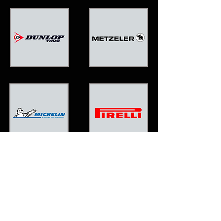
© 2023 Motorbike Vercelli di Franco Simone
P.IVA:
02496910023
Sede legale: Via Trin
o n°200 Vercelli (VC)