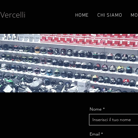
Vercelli
e
HOME
CHI SIAMO
MO
Nome
I
Email