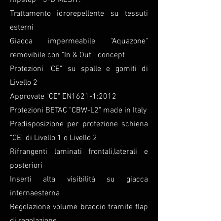
Ripstop" "3-D MESH".
Trattamento idrorepellente su tessuti
esterni
Giacca impermeabile "Aquazone"
removibile con "In & Out " concept
Protezioni "CE" su spalle e gomiti di
Livello 2
Approvate "CE" EN1621-1:2012
Protezioni BETAC "CBW-L2" made in Italy
Predisposizione per protezione schiena
"CE" di Livello 1 o Livello 2
Rifrangenti laminati frontali,laterali e
posteriori
Inserti alta visibilità su giacca
internaesterna
Regolazione volume braccio tramite flap