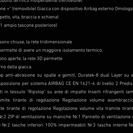
bbotto termico indipendente (removibile)
 +" (removibile) Giacca con dispositivo Airbag esterno Omologa
petto, vita, braccia e schiena)
 1 ampio tascone posteriore)
 sono chiuse, la rete tridimensionale
 permette di avere un maggiore isolamento termico.
sono aperte, la rete 3D permette
terno della giacca.
op anti-abrasione su spalle e gomiti, Duratek-8 dual Layer su 
disposizione per sistema AIRBAG CE EN 1621-4 di livello 2 Predi
rti in tessuto "Ripstop" su aree di impatto Inserti rifrangenti lamin
mite tirante di regolazione Regolazione volume avambraccio
e tirante di regolazione Regolazione volume vita tramite tirant
 Nr.2 ZIP di ventilazione su maniche Nr.1 Pannello di ventilazione
one Nr.2 tasche inferiori 100% impermeabili Nr.3 tasche interne 