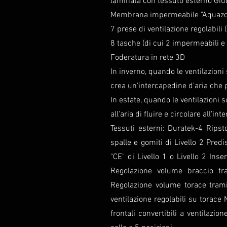
laminata con tessuto esterno Giu
Membrana impermeabile "Aquazone
7 prese di ventilazione regolabili (
8 tasche (di cui 2 impermeabili e
Foderatura in rete 3D
In inverno, quando le ventilazioni
crea un'intercapedine d'aria che
In estate, quando le ventilazioni 
all'aria di fluire e circolare all'in
Tessuti esterni: Duratek-4 Ripst
spalle e gomiti di Livello 2 Pre
"CE" di Livello 1 o Livello 2 Inse
Regolazione volume braccio tra
Regolazione volume torace tramit
ventilazione regolabili su torace
frontali convertibili a ventilazi