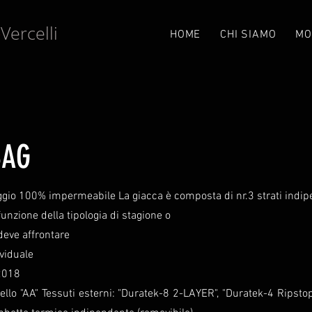
Vercelli
e
HOME
CHI SIAMO
MO
BAG
ggio 100% impermeabile La giacca è composta di nr.3 strati indipe
funzione della tipologia di stagione o
deve affrontare
ividuale
 2018
ivello "AA" Tessuti esterni: "Duratek-8 2-LAYER", "Duratek-4 Rips