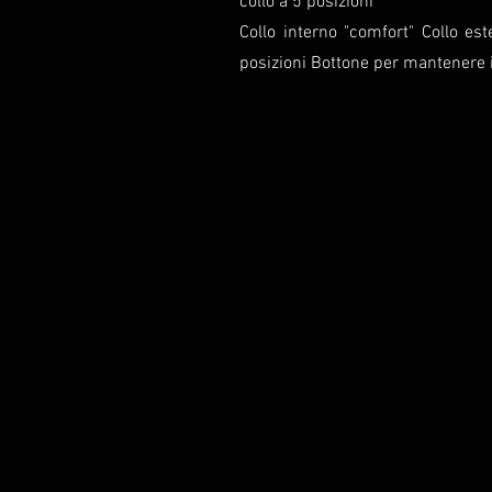
collo a 5 posizioni
Collo interno "comfort" Collo es
posizioni Bottone per mantenere il