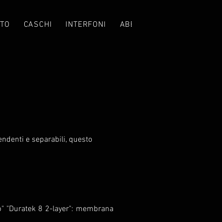
TO
CASCHI
INTERFONI
ABBIGLIAMENTO
CROS
ndenti e separabili, questo
top" "Duratek 8 2-layer": membrana