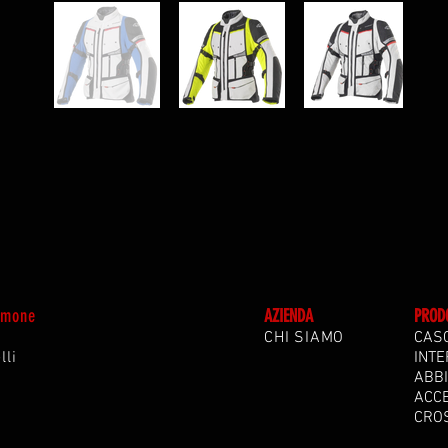
Simone
A
ZIENDA
PROD
CHI SIAMO
CAS
lli
INTE
ABB
ACC
CRO