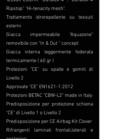
Tessuti esterni: "Duratek-4" , "Duratek-4
Ripstop" "Hi-tenacity mesh".
Trattamento idrorepellente su tessuti
esterni
Giacca impermeabile "Aquazone"
removibile con "In & Out " concept
Giacca interna leggermente foderata
termicamente ( 60 gr )
Protezioni "CE" su spalle e gomiti di
Livello 2
Approvate "CE" EN1621-1:2012
Protezioni BETAC "CBW-L2" made in Italy
Predisposizione per protezione schiena
"CE" di Livello 1 o Livello 2
Predisposizione per CE Airbag Kit Clover
Rifrangenti laminati frontali,laterali e