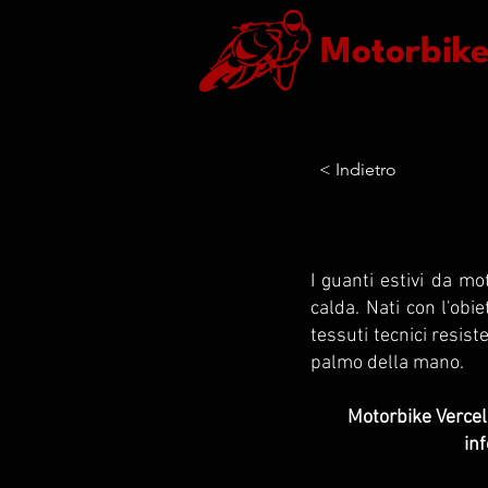
Motorbik
< Indietro
I guanti estivi da mo
calda. Nati con l'obi
tessuti tecnici resist
palmo della mano.
Motorbike Vercell
inf