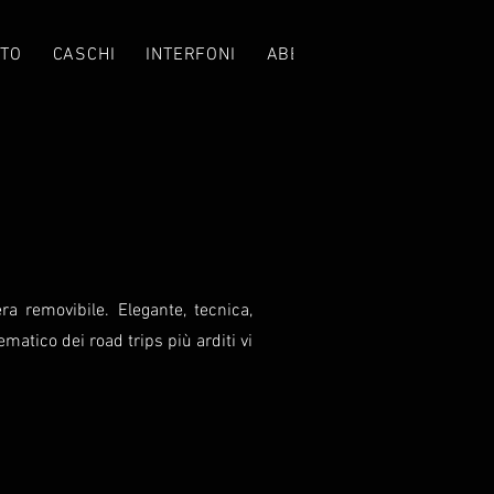
TO
CASCHI
INTERFONI
ABBIGLIAMENTO
CROS
a removibile. Elegante, tecnica,
matico dei road trips più arditi vi