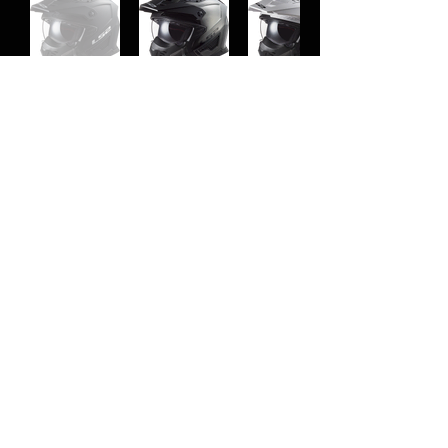
< Precedente
Successivo >
© 2023 Motorbike Vercelli di Franco Simone
P.IVA:
02496910023
Sede legale: Via Trin
o n°200 Vercelli (VC)
A
ZIENDA
CHI SIAMO
PRODOTTI
CASCHI
INTERFONI
ABBIGLIAMENTO
ACCESSORI