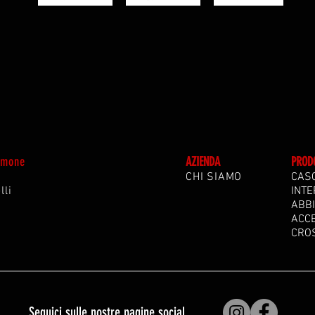
Simone
A
ZIENDA
PROD
CHI SIAMO
CAS
lli
INTE
ABB
ACC
CRO
Seguici sulle nostre pagine social