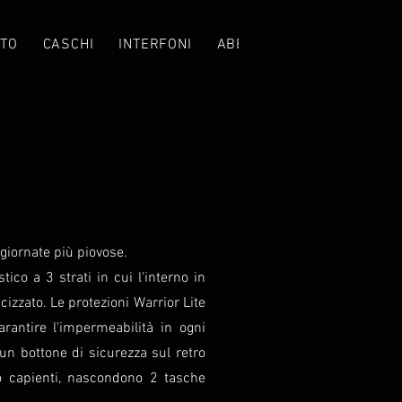
TO
CASCHI
INTERFONI
ABBIGLIAMENTO
CROS
giornate più piovose.
co a 3 strati in cui l'interno in
izzato. Le protezioni Warrior Lite
rantire l'impermeabilità in ogni
 un bottone di sicurezza sul retro
to capienti, nascondono 2 tasche