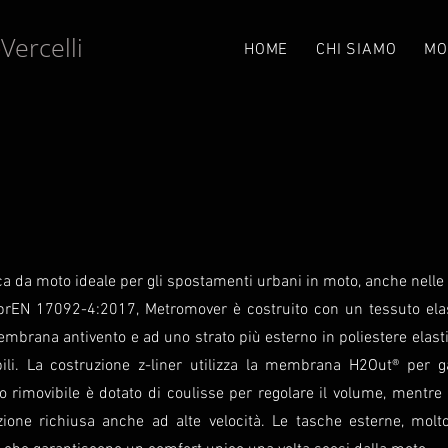
Vercelli
e
HOME
CHI SIAMO
MO
a da moto ideale per gli spostamenti urbani in moto, anche nelle 
prEN 17092-4:2017, Metromover è costruito con un tessuto elasti
brana antivento e ad uno strato più esterno in poliestere elastic
ili. La costruzione z-liner utilizza la membrana H2Out® per ga
o rimovibile è dotato di coulisse per regolare il volume, mentre
ione richiusa anche ad alte velocità. Le tasche esterne, mol