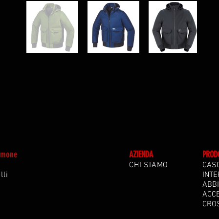
Simone
A
ZIENDA
PROD
CHI SIAMO
CAS
lli
INTE
ABB
ACC
CRO