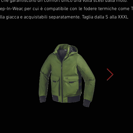
 che garantiscono un comfort unico una volta scesi dalla moto.
 Step-In-Wear, per cui è compatibile con le fodere termiche come
alla giacca e acquistabili separatamente. Taglia dalla S alla XXXL