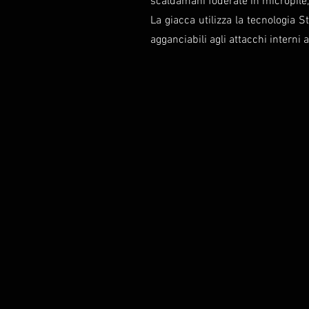
scaldamani foderate in micropile,
La giacca utilizza la tecnologia
agganciabili agli attacchi interni 