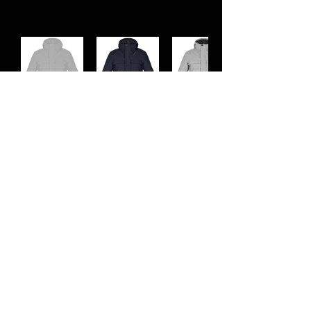
< Precedente
Successivo >
© 2023 Motorbike Vercelli di Franco Simone
P.IVA:
02496910023
Sede legale: Via Trin
o n°200 Vercelli (VC)
A
ZIENDA
CHI SIAMO
PRODOTTI