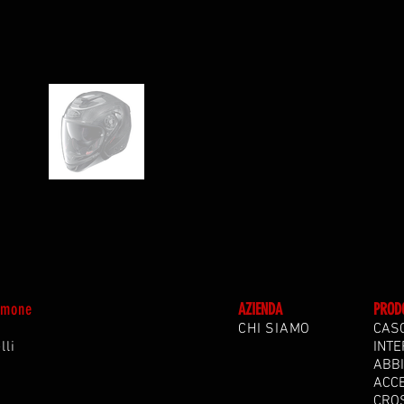
Simone
A
ZIENDA
PROD
CHI SIAMO
CAS
lli
INTE
ABB
ACC
CRO