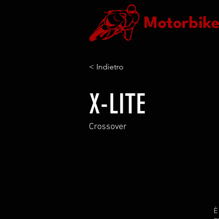
Motorbik
< Indietro
X-LITE
Crossover
È