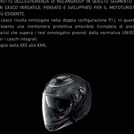
RUTTO DELL'ESPERIENZA DI NOLANGROUP IN QUESTO SEGMENTO.
N CASCO VERSATILE, PENSATO E SVILUPPATO PER IL MOTOTURIS
IÙ ESIGENTE.
l casco risulta omologato nella doppia configurazione P/J, in quan
resenta una mentoniera protettiva amovibile (completa di pre
’aria) che supera i test omologativi previsti dalla normativa UN/E
er i caschi integrali.
aglie dalla XXS alla XXXL