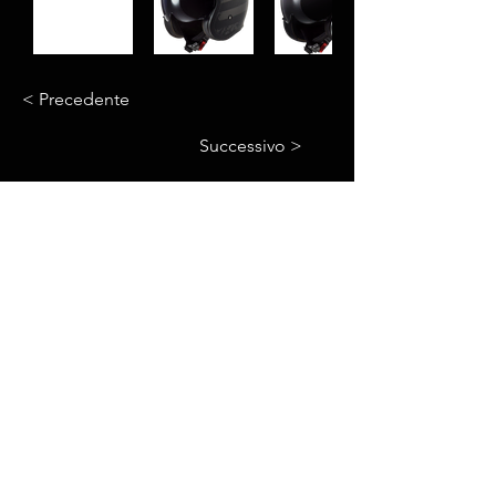
< Precedente
Successivo >
© 2023 Motorbike Vercelli di Franco Simone
P.IVA:
02496910023
Sede legale: Via Trin
o n°200 Vercelli (VC)
A
ZIENDA
CHI SIAMO
PRODOTTI
CASCHI
INTERFONI
ABBIGLIAMENTO
ACCESSORI
CROSS
ASSISTENZA